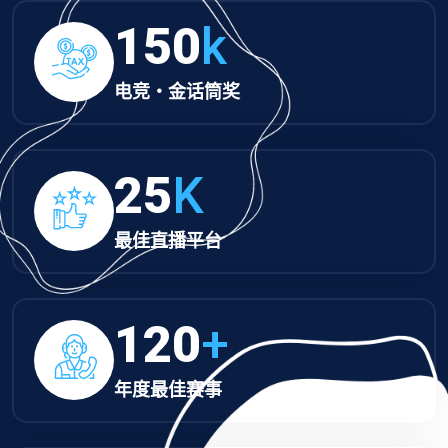
150
k
电竞・金话筒奖
25
K
最佳直播平台
120
+
年度最佳赛事